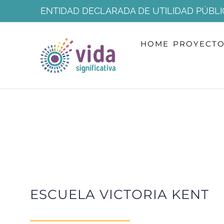
Saltar
ENTIDAD DECLARADA DE UTILIDAD PÚBLI
al
HOME
PROYECT
contenido
ESCUELA VICTORIA KENT