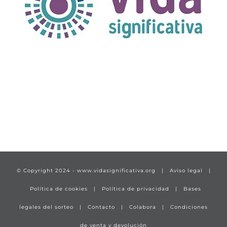
TÍTULO PRUEBA
enlace 1
© Copyright 2024 -
www.vidasignificativa.org
|
Aviso legal
|
Política de cookies
|
Política de privacidad
|
Bases
legales del sorteo
|
Contacto
|
Colabora
|
Condiciones
de venta y devolución