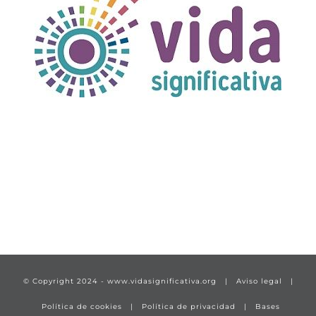
TÍTULO PRUEBA
enlace 1
© Copyright 2024 -
www.vidasignificativa.org
|
Aviso legal
|
Política de cookies
|
Política de privacidad
|
Bases