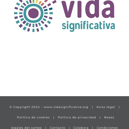
TÍTULO PRUEBA
enlace 1
© Copyright 2024 -
www.vidasignificativa.org
|
Aviso legal
|
Política de cookies
|
Política de privacidad
|
Bases
legales del sorteo
|
Contacto
|
Colabora
|
Condiciones