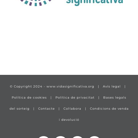
TÍTULO PRUEBA
enlace 1
© Copyright 2024 -
www.vidasignificativa.org
|
Avís legal
|
Política de cookies
|
Política de privacitat
|
Bases legals
del sorteig
|
Contacte
|
Col·labora
|
Condicions de venda
i devolució