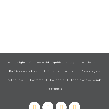
TÍTULO PRUEBA
enlace 1
© Copyright 2024 -
www.vidasignificativa.org
|
Avís legal
|
Política de cookies
|
Política de privacitat
|
Bases legals
del sorteig
|
Contacte
|
Col·labora
|
Condicions de venda
i devolució