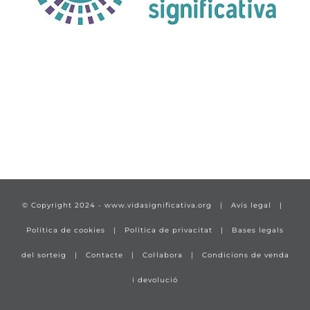
TÍTULO PRUEBA
enlace 1
© Copyright 2024 -
www.vidasignificativa.org
|
Avís legal
|
Política de cookies
|
Política de privacitat
|
Bases legals
del sorteig
|
Contacte
|
Col·labora
|
Condicions de venda
i devolució