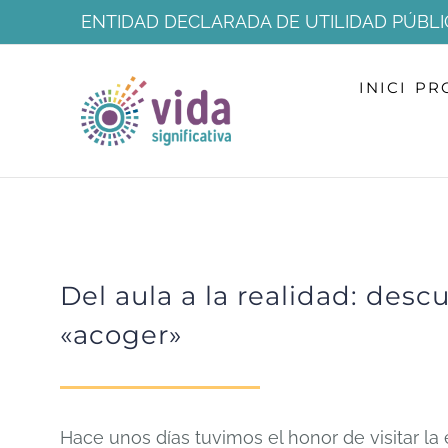
Skip
ENTIDAD DECLARADA DE UTILIDAD PÚBLI
to
INICI
PR
content
Del aula a la realidad: des
«acoger»
Hace unos días tuvimos el honor de visitar l