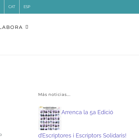
CAT
ESP
·LABORA
Más noticias….
Arrenca la 5a Edició
d’Escriptores i Escriptors Solidaris!
º