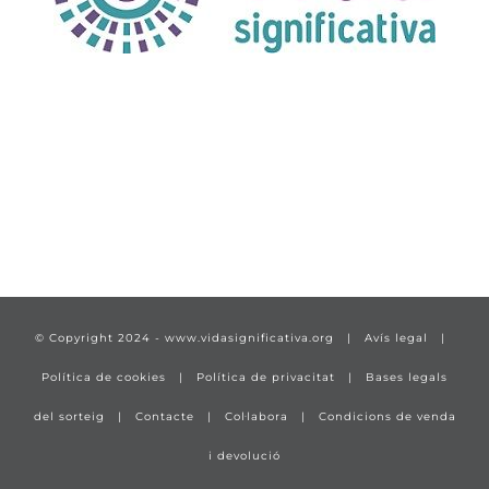
TÍTULO PRUEBA
enlace 1
© Copyright 2024 -
www.vidasignificativa.org
|
Avís legal
|
Política de cookies
|
Política de privacitat
|
Bases legals
del sorteig
|
Contacte
|
Col·labora
|
Condicions de venda
i devolució