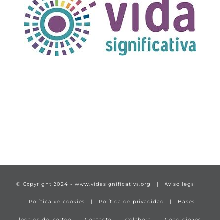
TÍTULO PRUEBA
enlace 1
© Copyright 2024 -
www.vidasignificativa.org
|
Aviso legal
|
Política de cookies
|
Política de privacidad
|
Bases
legales del sorteo
|
Contacto
|
Colabora
|
Condiciones