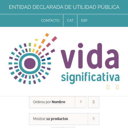
Saltar
ENTIDAD DECLARADA DE UTILIDAD PÚBLICA
al
CONTACTO
CAT
ESP
contenido
Ordena por
Nombre
Mostrar
12 productos