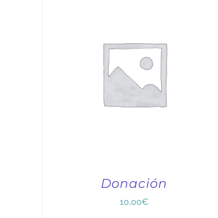
Donación
10,00
€