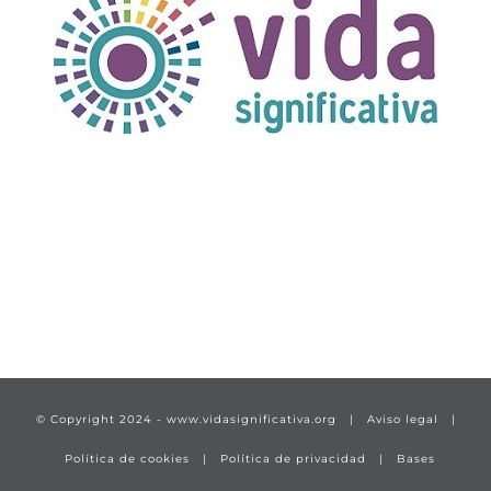
TÍTULO PRUEBA
enlace 1
© Copyright 2024 -
www.vidasignificativa.org
|
Aviso legal
|
Política de cookies
|
Política de privacidad
|
Bases