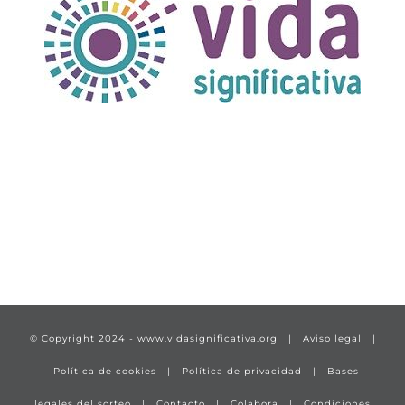
TÍTULO PRUEBA
enlace 1
© Copyright 2024 -
www.vidasignificativa.org
|
Aviso legal
|
Política de cookies
|
Política de privacidad
|
Bases
legales del sorteo
|
Contacto
|
Colabora
|
Condiciones