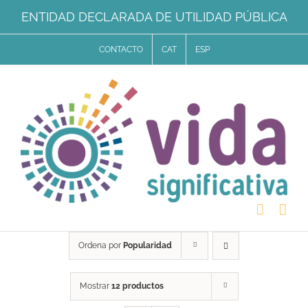
Saltar
ENTIDAD DECLARADA DE UTILIDAD PÚBLICA
al
CONTACTO
CAT
ESP
contenido
Ordena por
Popularidad
Mostrar
12 productos