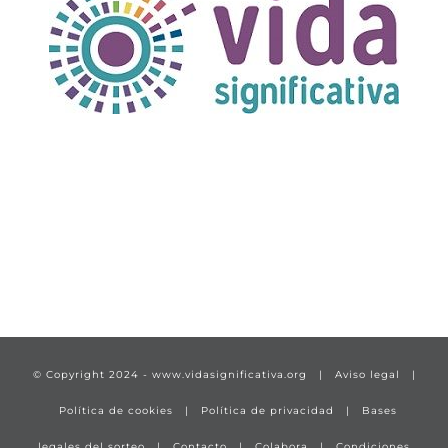
TÍTULO PRUEBA
enlace 1
© Copyright 2024 -
www.vidasignificativa.org
|
Aviso legal
|
Política de cookies
|
Política de privacidad
|
Bases
legales del sorteo
|
Contacto
|
Colabora
|
Condiciones