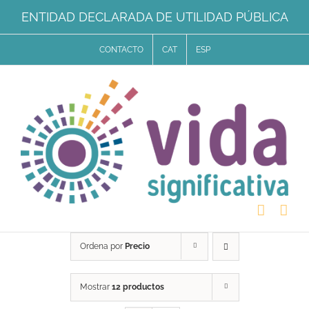
Saltar
ENTIDAD DECLARADA DE UTILIDAD PÚBLICA
al
CONTACTO
CAT
ESP
contenido
Ordena por
Precio
Mostrar
12 productos