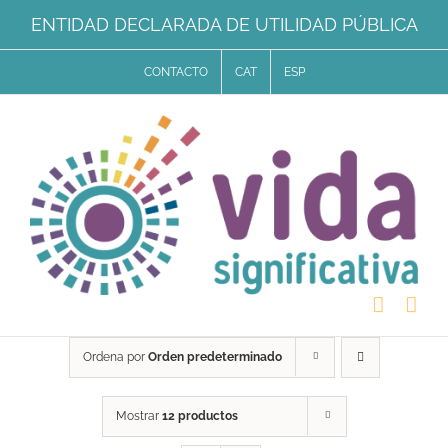
Saltar
ENTIDAD DECLARADA DE UTILIDAD PÚBLICA
al
CONTACTO
CAT
ESP
contenido
Ordena por
Orden predeterminado
Mostrar
12 productos