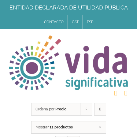
Saltar
ENTIDAD DECLARADA DE UTILIDAD PÚBLICA
al
CONTACTO
CAT
ESP
contenido
Ordena por
Precio
Mostrar
12 productos