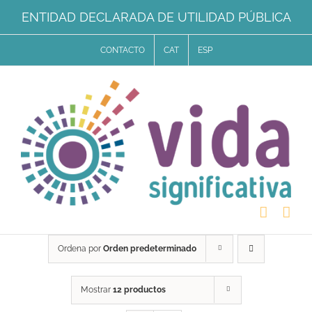
Saltar
ENTIDAD DECLARADA DE UTILIDAD PÚBLICA
al
CONTACTO
CAT
ESP
contenido
Ordena por
Orden predeterminado
Mostrar
12 productos