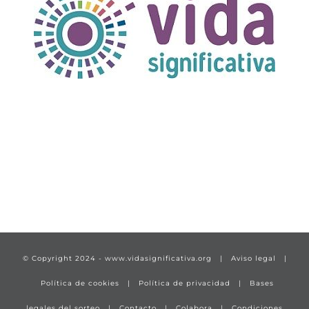
TÍTULO PRUEBA
enlace 1
© Copyright 2024 -
www.vidasignificativa.org
|
Aviso legal
|
Política de cookies
|
Política de privacidad
|
Bases
legales del sorteo
|
Contacto
|
Colabora
|
Condiciones