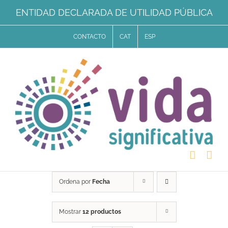
Saltar
ENTIDAD DECLARADA DE UTILIDAD PÚBLICA
al
CONTACTO
CAT
ESP
contenido
Ordena por
Fecha
Mostrar
12 productos