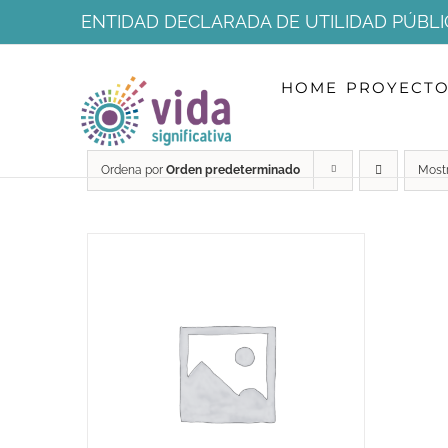
Saltar
ENTIDAD DECLARADA DE UTILIDAD PÚBLI
al
HOME
PROYECT
contenido
Ordena por
Orden predeterminado
Most