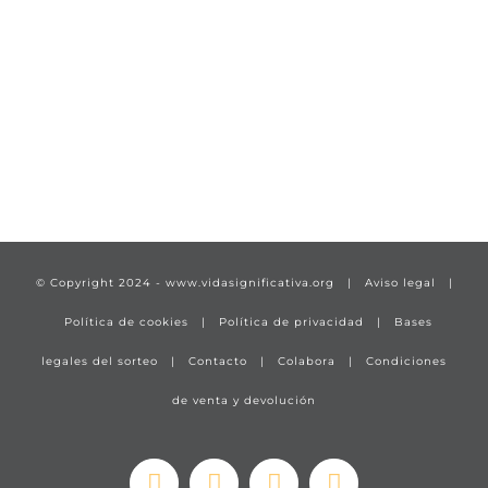
TÍTULO PRUEBA
enlace 1
© Copyright 2024 -
www.vidasignificativa.org
|
Aviso legal
|
Política de cookies
|
Política de privacidad
|
Bases
legales del sorteo
|
Contacto
|
Colabora
|
Condiciones
de venta y devolución