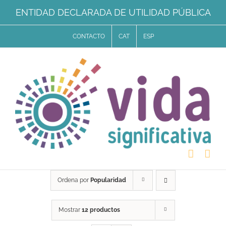
Saltar
ENTIDAD DECLARADA DE UTILIDAD PÚBLICA
al
CONTACTO
CAT
ESP
contenido
Ordena por
Popularidad
Mostrar
12 productos