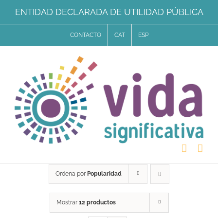
Saltar
ENTIDAD DECLARADA DE UTILIDAD PÚBLICA
al
CONTACTO
CAT
ESP
contenido
Ordena por
Popularidad
Mostrar
12 productos