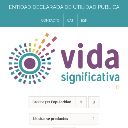
Saltar
ENTIDAD DECLARADA DE UTILIDAD PÚBLICA
al
CONTACTO
CAT
ESP
contenido
Ordena por
Popularidad
Mostrar
12 productos