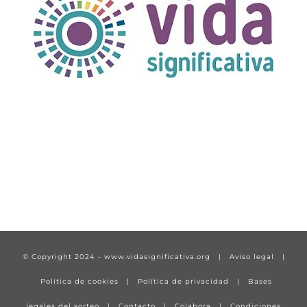
TÍTULO PRUEBA
enlace 1
© Copyright 2024 -
www.vidasignificativa.org
|
Aviso legal
|
Política de cookies
|
Política de privacidad
|
Bases
legales del sorteo
|
Contacto
|
Colabora
|
Condiciones