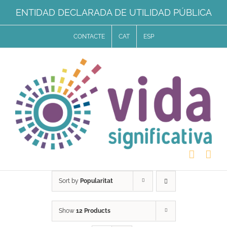
Skip
ENTIDAD DECLARADA DE UTILIDAD PÚBLICA
to
CONTACTE
CAT
ESP
content
Sort by
Popularitat
Show
12 Products