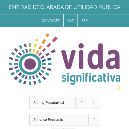
Skip
ENTIDAD DECLARADA DE UTILIDAD PÚBLICA
to
CONTACTE
CAT
ESP
content
Sort by
Popularitat
Show
12 Products