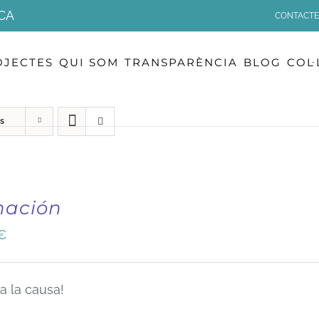
CA
CONTACTE
OJECTES
QUI SOM
TRANSPARÈNCIA
BLOG
COL
s
nación
€
a la causa!