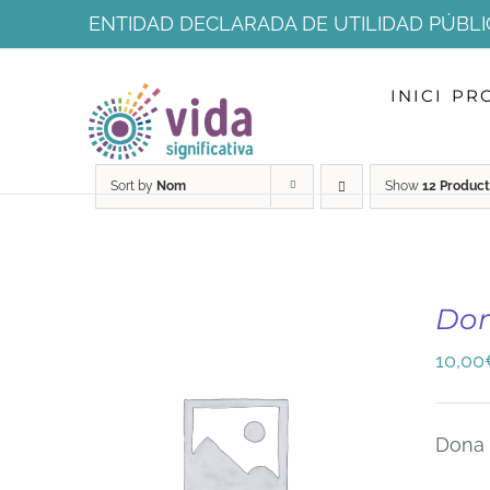
Skip
ENTIDAD DECLARADA DE UTILIDAD PÚBLI
to
INICI
PR
content
Sort by
Nom
Show
12 Product
Do
10,00
Dona 