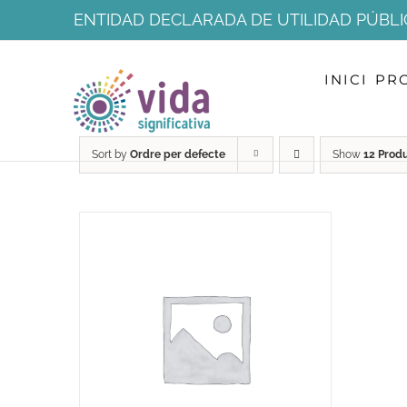
Skip
ENTIDAD DECLARADA DE UTILIDAD PÚBLI
to
INICI
PR
content
Sort by
Ordre per defecte
Show
12 Prod