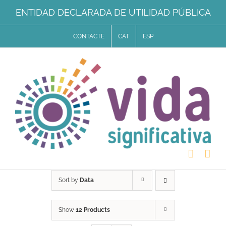
Skip
ENTIDAD DECLARADA DE UTILIDAD PÚBLICA
to
CONTACTE
CAT
ESP
content
Sort by
Data
Show
12 Products