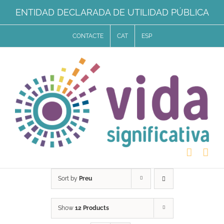
Skip
ENTIDAD DECLARADA DE UTILIDAD PÚBLICA
to
CONTACTE
CAT
ESP
content
Sort by
Preu
Show
12 Products