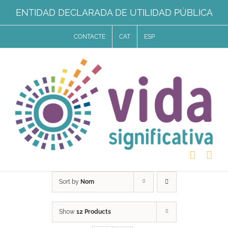
Skip
ENTIDAD DECLARADA DE UTILIDAD PÚBLICA
to
CONTACTE
CAT
ESP
content
Sort by
Nom
Show
12 Products