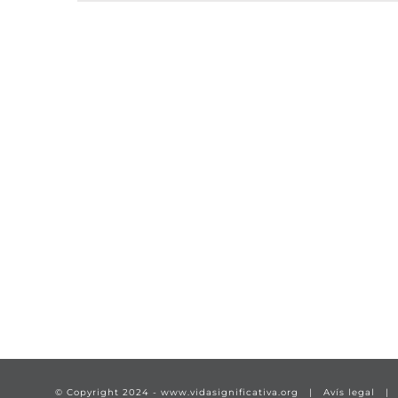
TÍTULO PRUEBA
enlace 1
© Copyright 2024 -
www.vidasignificativa.org
|
Avís legal