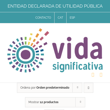
Saltar
ENTIDAD DECLARADA DE UTILIDAD PÚBLICA
al
CONTACTO
CAT
ESP
contenido
Ordena por
Orden predeterminado
Mostrar
12 productos