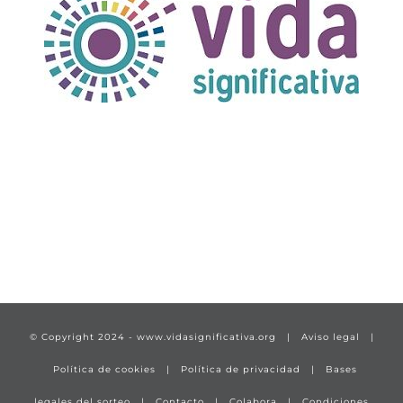
TÍTULO PRUEBA
enlace 1
© Copyright 2024 -
www.vidasignificativa.org
|
Aviso legal
|
Política de cookies
|
Política de privacidad
|
Bases
legales del sorteo
|
Contacto
|
Colabora
|
Condiciones