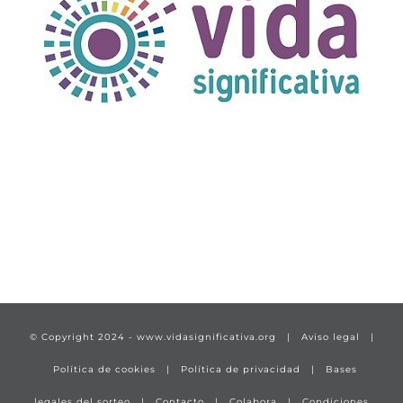
TÍTULO PRUEBA
enlace 1
© Copyright 2024 -
www.vidasignificativa.org
|
Aviso legal
|
Política de cookies
|
Política de privacidad
|
Bases
legales del sorteo
|
Contacto
|
Colabora
|
Condiciones