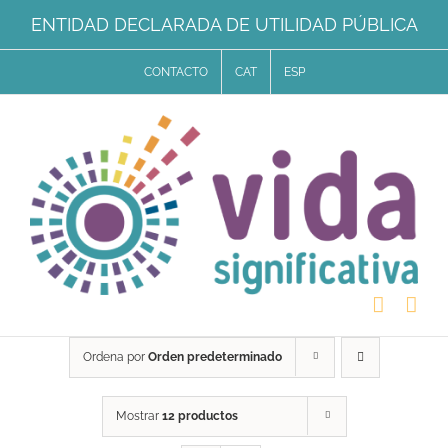
Saltar
ENTIDAD DECLARADA DE UTILIDAD PÚBLICA
al
CONTACTO
CAT
ESP
contenido
Ordena por
Orden predeterminado
Mostrar
12 productos