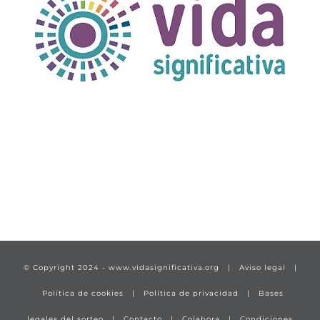
TÍTULO PRUEBA
enlace 1
© Copyright 2024 -
www.vidasignificativa.org
|
Aviso legal
|
Política de cookies
|
Política de privacidad
|
Bases
legales del sorteo
|
Contacto
|
Colabora
|
Condiciones