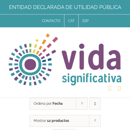
Saltar
ENTIDAD DECLARADA DE UTILIDAD PÚBLICA
al
CONTACTO
CAT
ESP
contenido
Ordena por
Fecha
Mostrar
12 productos