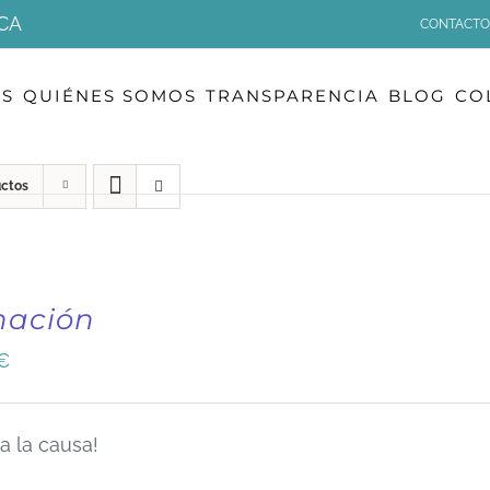
CA
CONTACTO
OS
QUIÉNES SOMOS
TRANSPARENCIA
BLOG
CO
uctos
nación
€
a la causa!