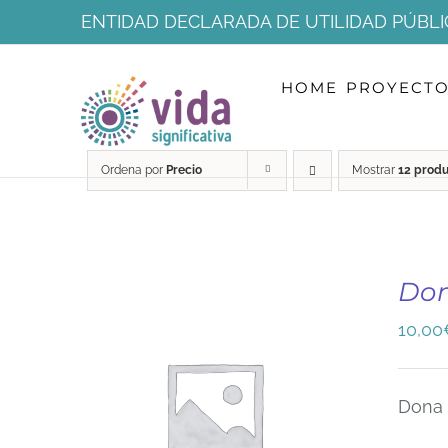
Saltar
ENTIDAD DECLARADA DE UTILIDAD PÚBLI
al
HOME
PROYECT
contenido
Ordena por
Precio
Mostrar
12 prod
Do
10,00
Dona 