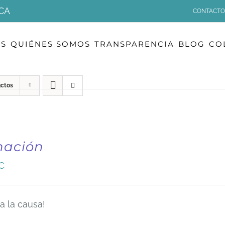
CA
CONTACTO
OS
QUIÉNES SOMOS
TRANSPARENCIA
BLOG
CO
uctos
nación
€
a la causa!