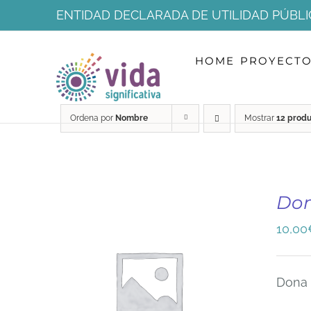
Saltar
ENTIDAD DECLARADA DE UTILIDAD PÚBLI
al
HOME
PROYECT
contenido
Ordena por
Nombre
Mostrar
12 prod
Do
10,00
Dona 