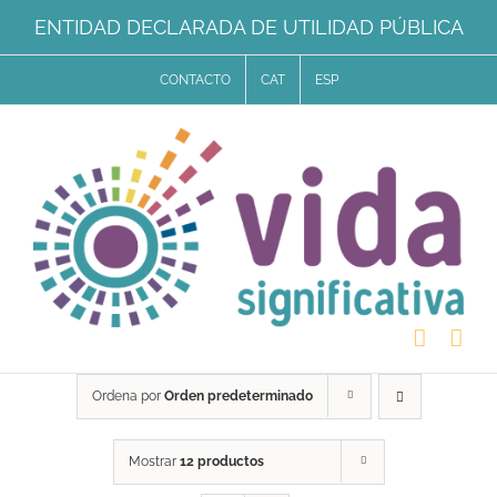
Saltar
ENTIDAD DECLARADA DE UTILIDAD PÚBLICA
al
CONTACTO
CAT
ESP
contenido
Ordena por
Orden predeterminado
Mostrar
12 productos