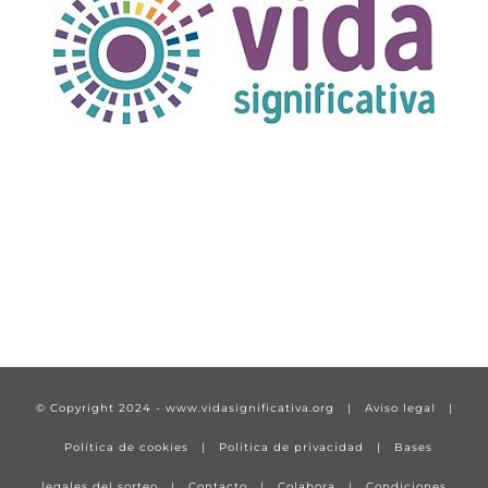
TÍTULO PRUEBA
enlace 1
© Copyright 2024 -
www.vidasignificativa.org
|
Aviso legal
|
Política de cookies
|
Política de privacidad
|
Bases
legales del sorteo
|
Contacto
|
Colabora
|
Condiciones