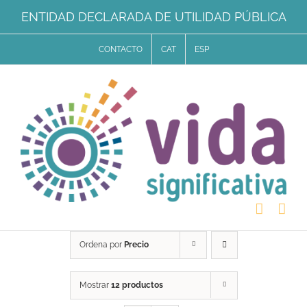
Saltar
ENTIDAD DECLARADA DE UTILIDAD PÚBLICA
al
CONTACTO
CAT
ESP
contenido
Ordena por
Precio
Mostrar
12 productos