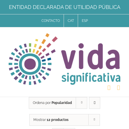
Saltar
ENTIDAD DECLARADA DE UTILIDAD PÚBLICA
al
CONTACTO
CAT
ESP
contenido
Ordena por
Popularidad
Mostrar
12 productos