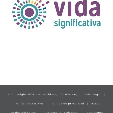
TÍTULO PRUEBA
enlace 1
© Copyright 2024 -
www.vidasignificativa.org
|
Aviso legal
|
Política de cookies
|
Política de privacidad
|
Bases
legales del sorteo
|
Contacto
|
Colabora
|
Condiciones