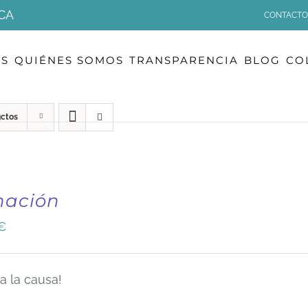
CA
CONTACTO
OS
QUIÉNES SOMOS
TRANSPARENCIA
BLOG
CO
uctos
nación
€
a la causa!