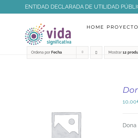
Saltar
ENTIDAD DECLARADA DE UTILIDAD PÚBLI
al
HOME
PROYECT
contenido
Ordena por
Fecha
Mostrar
12 prod
Do
10,00
Dona 