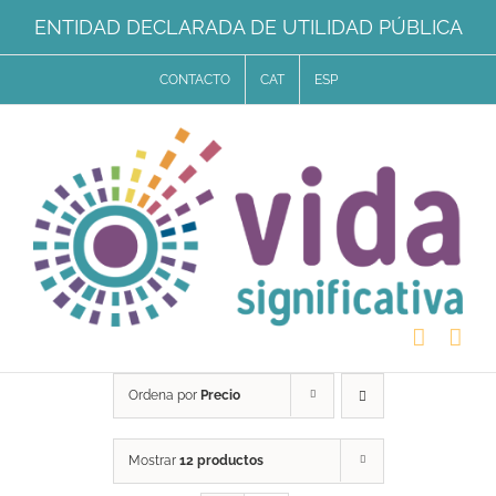
Saltar
ENTIDAD DECLARADA DE UTILIDAD PÚBLICA
al
CONTACTO
CAT
ESP
contenido
Ordena por
Precio
Mostrar
12 productos