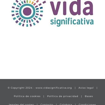
TÍTULO PRUEBA
enlace 1
© Copyright 2024 -
www.vidasignificativa.org
|
Aviso legal
|
Política de cookies
|
Política de privacidad
|
Bases
legales del sorteo
|
Contacto
|
Colabora
|
Condiciones