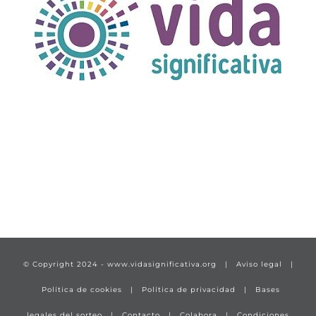
TÍTULO PRUEBA
enlace 1
© Copyright 2024 -
www.vidasignificativa.org
|
Aviso legal
|
Política de cookies
|
Política de privacidad
|
Bases
legales del sorteo
|
Contacto
|
Colabora
|
Condiciones