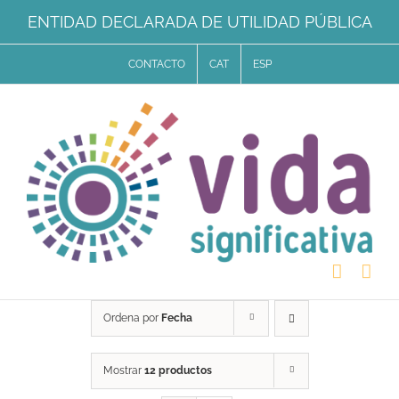
Saltar
ENTIDAD DECLARADA DE UTILIDAD PÚBLICA
al
CONTACTO
CAT
ESP
contenido
Ordena por
Fecha
Mostrar
12 productos