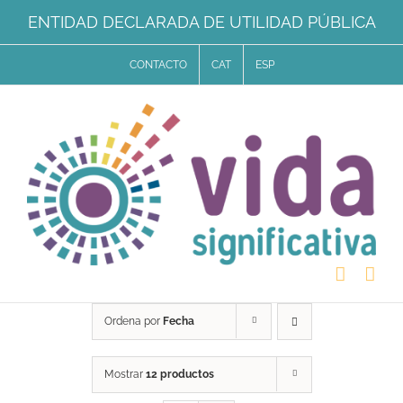
Saltar
ENTIDAD DECLARADA DE UTILIDAD PÚBLICA
al
CONTACTO
CAT
ESP
contenido
Ordena por
Fecha
Mostrar
12 productos