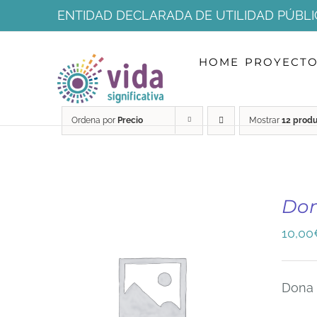
Saltar
ENTIDAD DECLARADA DE UTILIDAD PÚBLI
al
HOME
PROYECT
contenido
Ordena por
Precio
Mostrar
12 prod
Do
10,00
Dona 