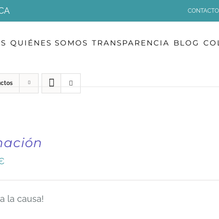
CA
CONTACTO
OS
QUIÉNES SOMOS
TRANSPARENCIA
BLOG
CO
uctos
nación
€
a la causa!