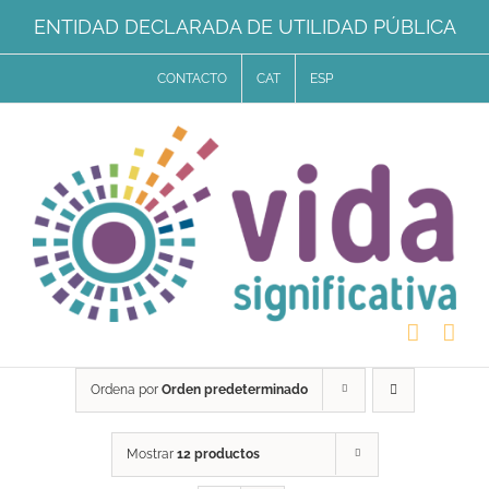
Saltar
ENTIDAD DECLARADA DE UTILIDAD PÚBLICA
al
CONTACTO
CAT
ESP
contenido
Ordena por
Orden predeterminado
Mostrar
12 productos