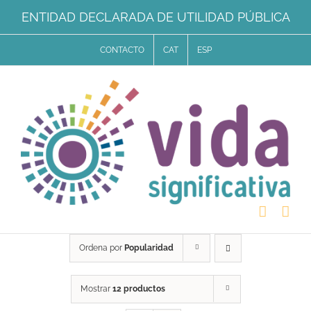
Saltar
ENTIDAD DECLARADA DE UTILIDAD PÚBLICA
al
CONTACTO
CAT
ESP
contenido
Ordena por
Popularidad
Mostrar
12 productos