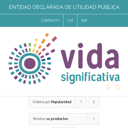
Saltar
ENTIDAD DECLARADA DE UTILIDAD PÚBLICA
al
CONTACTO
CAT
ESP
contenido
Ordena por
Popularidad
Mostrar
12 productos