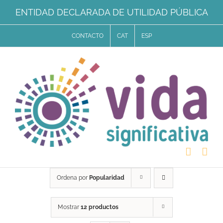
Saltar
ENTIDAD DECLARADA DE UTILIDAD PÚBLICA
al
CONTACTO
CAT
ESP
contenido
Ordena por
Popularidad
Mostrar
12 productos