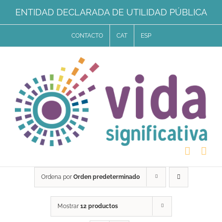
Saltar
ENTIDAD DECLARADA DE UTILIDAD PÚBLICA
al
CONTACTO
CAT
ESP
contenido
Ordena por
Orden predeterminado
Mostrar
12 productos