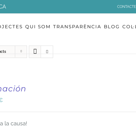
CA
CONTACTE
OJECTES
QUI SOM
TRANSPARÈNCIA
BLOG
COL
ucts
nación
€
a la causa!