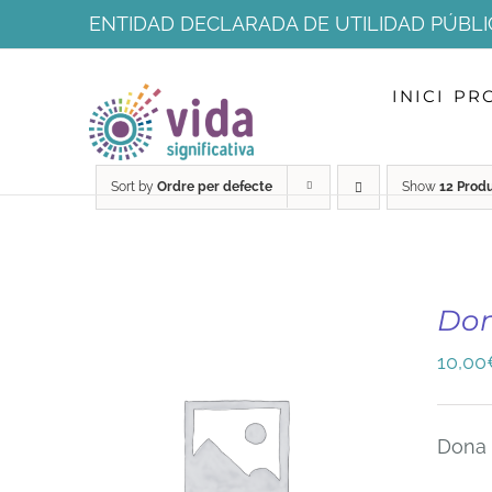
Skip
ENTIDAD DECLARADA DE UTILIDAD PÚBLI
to
INICI
PR
content
Sort by
Ordre per defecte
Show
12 Prod
Do
10,00
Dona 